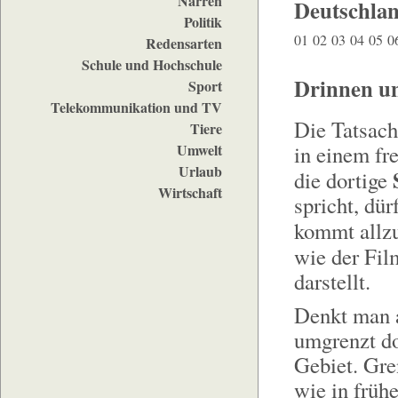
Narren
Deutschla
Politik
01
02
03
04
05
0
Redensarten
Schule und Hochschule
Drinnen u
Sport
Telekommunikation und TV
Die Tatsach
Tiere
Umwelt
in einem fr
Urlaub
die dortige
Wirtschaft
spricht, dür
kommt allzu
wie der Fi
darstellt.
Denkt man a
umgrenzt do
Gebiet. Gre
wie in früh