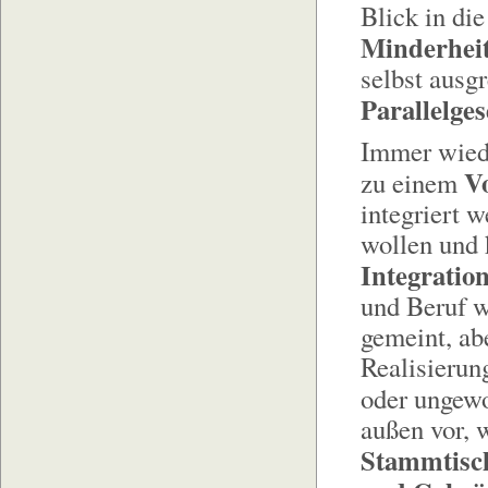
Blick in di
Minderhei
selbst ausg
Parallelges
Immer wied
Vo
zu einem
integriert 
wollen und 
Integrati
und Beruf w
gemeint, ab
Realisierun
oder ungewo
außen vor,
Stammtisc