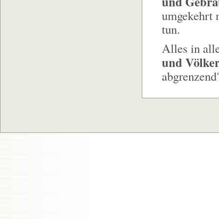
und Gebrä
umgekehrt m
tun.
Alles in al
und Völke
abgrenzend?