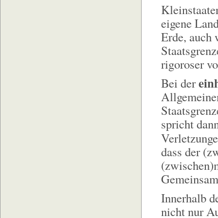
Kleinstaate
eigene Land
Erde, auch 
Staatsgrenz
rigoroser v
ein
Bei der
Allgemeinen
Staatsgrenz
spricht dan
Verletzung
dass der (z
(zwischen)m
Gemeinsamk
Innerhalb d
nicht nur A